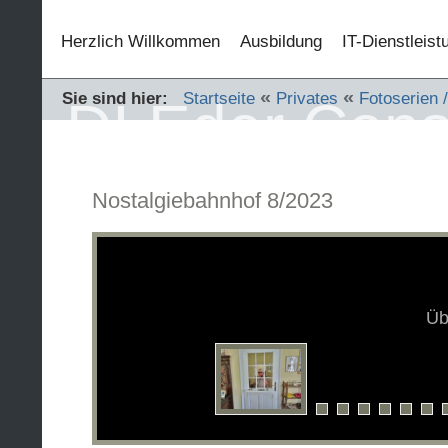
Herzlich Willkommen
Ausbildung
IT-Dienstleis
«
«
Sie sind hier:
Startseite
Privates
Fotoserien 
DI Eder Cons
Nostalgiebahnhof 8/2023
Üb